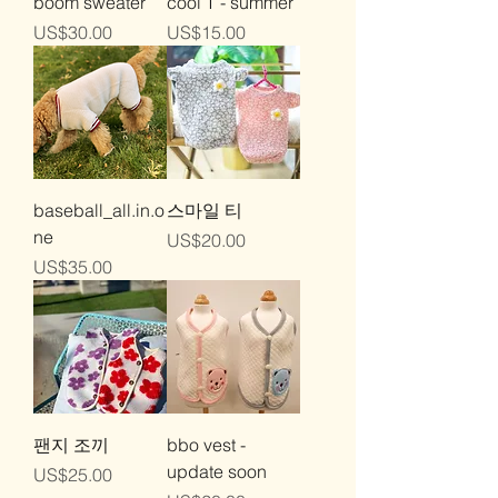
boom sweater
cool T - summer
가격
가격
US$30.00
US$15.00
baseball_all.in.o
스마일 티
ne
가격
US$20.00
가격
US$35.00
팬지 조끼
bbo vest -
update soon
가격
US$25.00