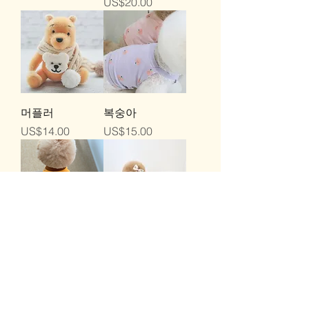
가격
US$20.00
머플러
복숭아
가격
가격
US$14.00
US$15.00
빵 T
플라워 티
가격
가격
US$20.00
US$25.00
더보기