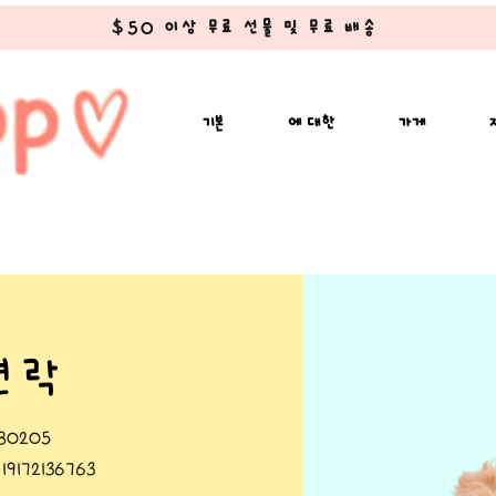
$50 이상 무료 선물 및 무료 배송
기본
에 대한
가게
연락
co80205
. 19172136763