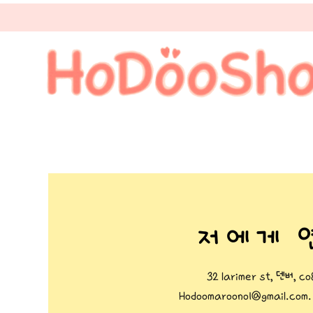
저에게 
32 larimer st, 덴버, 
Hodoomaroono1@gmail.com