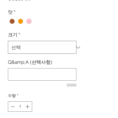
격
앗
*
크기
*
Q&amp;A (선택사항)
0/500
수량
*